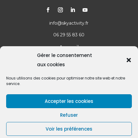
info@skyactivity.fr
06 29 55 83 60
Accueil
Gérer le consentement
Devenez télépilote
aux cookies
Formation complète
Nous utilisons des cookies pour optimiser notre site web et notre
service.
Spécialisez-vous
Accepter les cookies
Photogrammétrie
Refuser
Thermographie
Contact
Voir les préférences